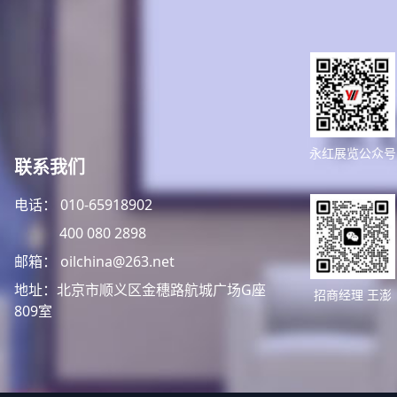
永红展览公众号
联系我们
电话： 010-65918902
400 080 2898
邮箱： oilchina@263.net
地址：北京市顺义区金穗路航城广场G座
招商经理 王澎
809室