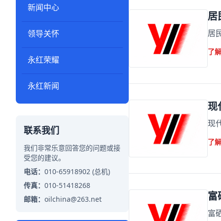
新闻中心
居
居
领导关怀
了
永红荣耀
永红新闻
现
现
联系我们
了
我们非常乐意回答您的问题或接
受您的建议。
电话：
010-65918902 (总机)
传真：
010-51418268
富
邮箱：
oilchina@263.net
富