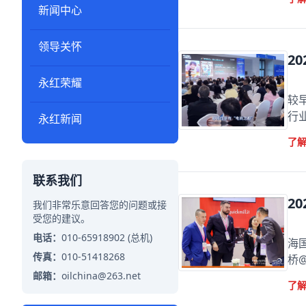
新闻中心
领导关怀
2
永红荣耀
2
较
行
永红新闻
了
联系我们
2
我们非常乐意回答您的问题或接
受您的建议。
2
电话：
010-65918902 (总机)
海
传真：
010-51418268
桥
邮箱：
oilchina@263.net
了