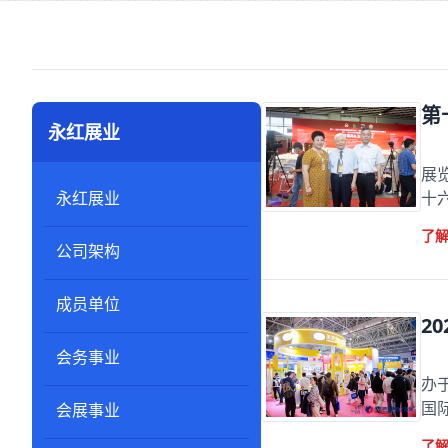
第
永红展业
第
展
永红展业
十
了
公司架构
成员单位
2
会务事业
2
办
国际
会展事业
了