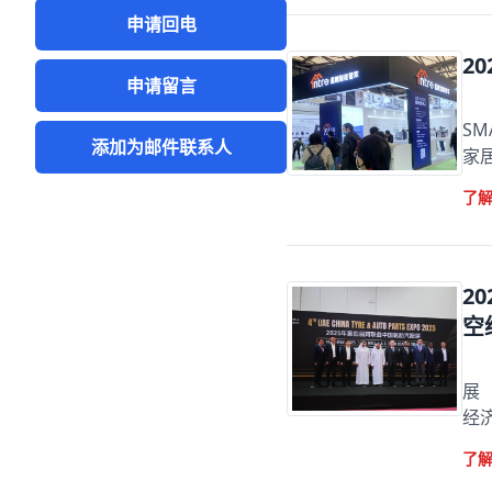
申请回电
2
申请留言
2
S
添加为邮件联系人
家
了
2
空
2
展
经济
了