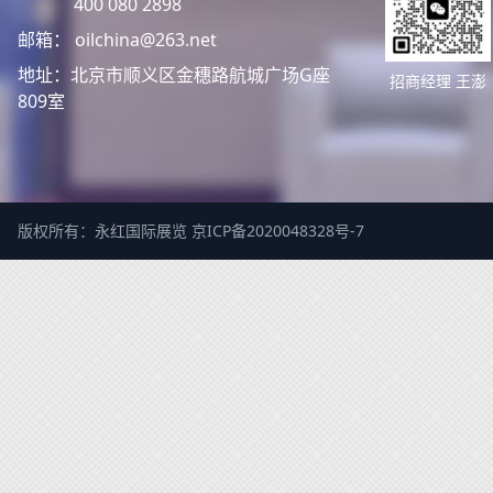
400 080 2898
邮箱： oilchina@263.net
地址：北京市顺义区金穗路航城广场G座
招商经理 王澎
809室
版权所有：永红国际展览
京ICP备2020048328号-7