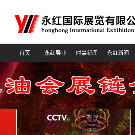
首页
永红展业
时事新闻
永红新闻