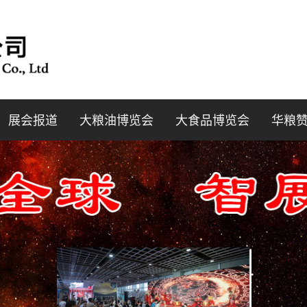
展会报道
大粮油博览会
大食品博览会
华粮