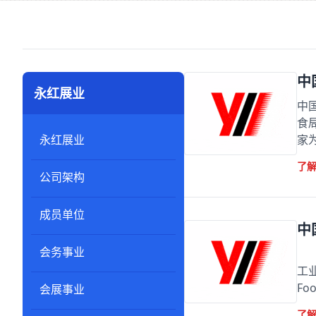
中
永红展业
中
食
永红展业
家
了
公司架构
成员单位
中
会务事业
中
工业
Foo
会展事业
了