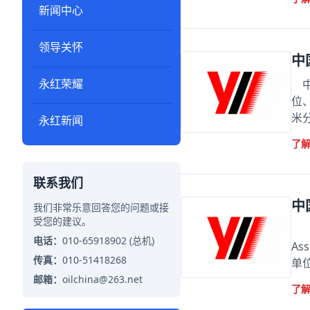
新闻中心
领导关怀
中
永红荣耀
中
位
米
永红新闻
了
联系我们
中
我们非常乐意回答您的问题或接
受您的建议。
中国
电话：
010-65918902 (总机)
As
传真：
010-51418268
单
邮箱：
oilchina@263.net
了