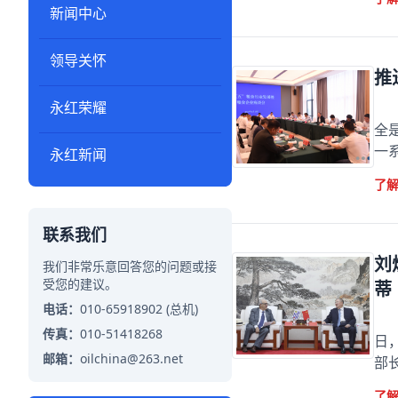
新闻中心
领导关怀
推
永红荣耀
推
全
一
永红新闻
了
联系我们
刘
我们非常乐意回答您的问题或接
受您的建议。
蒂
电话：
010-65918902 (总机)
刘
传真：
010-51418268
日
邮箱：
oilchina@263.net
部
了