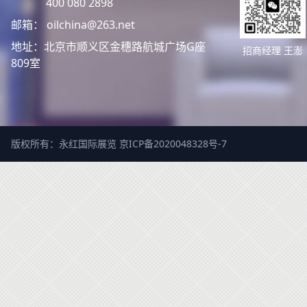
400 080 2898
邮箱： oilchina@263.net
地址：北京市顺义区金穗路航城广场G座
招商经理 王澎
809室
版权所有：永红国际展览
京ICP备2020048328号-7