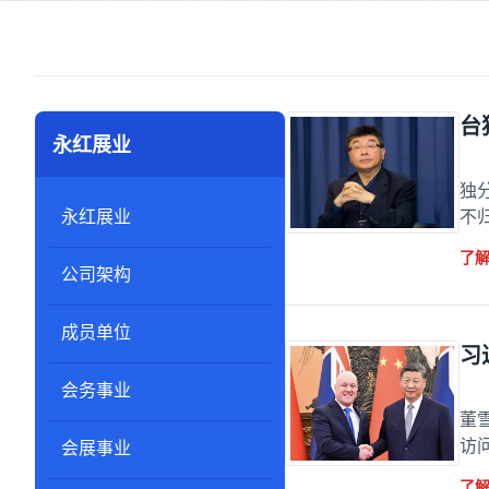
台
永红展业
台
独
永红展业
不
了
公司架构
成员单位
习
会务事业
习
董
访
会展事业
了