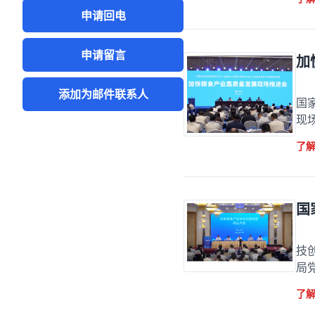
申请回电
申请留言
加
加
添加为邮件联系人
国
现
了
国
国
技
局
了