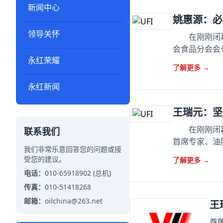
新闻中心
姚惠源：必
领导关怀
在刚刚闭幕
会食品分会会
永红荣耀
了解更多
→
永红新闻
王瑞元：坚
在刚刚闭幕
联系我们
首席专家、油
我们非常乐意回答您的问题或接
受您的建议。
了解更多
→
电话：
010-65918902 (总机)
传真：
010-51418268
邮箱：
oilchina@263.net
王
尊