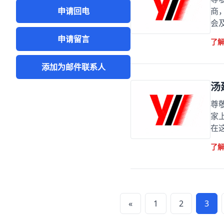
申请回电
商
会及
申请留言
了
添加为邮件联系人
汤
尊
家
在这
了
«
1
2
3