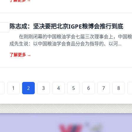
陈志成：坚决要把北京IGPE粮博会推行到底
在刚刚闭幕的中国粮油学会七届三次理事会上，中国粮
成先生说：以中国粮油学会食品分会为指导的、以河...
了解更多
→
1
2
3
4
5
6
7
8