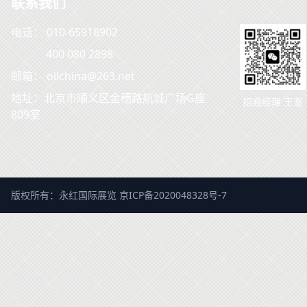
联系我们
电话： 010-65918902
400 080 2898
邮箱： oilchina@263.net
地址：北京市顺义区金穗路航城广场G座
招商经理 王澎
809室
版权所有：永红国际展览
京ICP备2020048328号-7